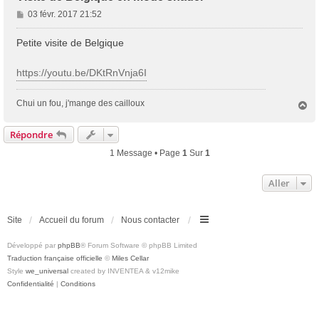
M
03 févr. 2017 21:52
e
s
Petite visite de Belgique
s
a
https://youtu.be/DKtRnVnja6I
g
e
Chui un fou, j'mange des cailloux
H
a
u
Répondre
t
1 Message • Page
1
Sur
1
Aller
Site
Accueil du forum
Nous contacter
Développé par
phpBB
® Forum Software © phpBB Limited
Traduction française officielle
©
Miles Cellar
Style
we_universal
created by INVENTEA & v12mike
Confidentialité
|
Conditions