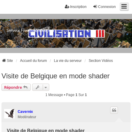
Inscription
Connexion
Serveur FreeBuild Minecraft
Site
Accueil du forum
La vie du serveur
Section Vidéos
Visite de Belgique en mode shader
Répondre
1 Message • Page
1
Sur
1
Cavernix
Modérateur
Visite de Belgique en mode shader