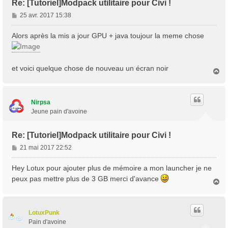
Re: [Tutoriel]Modpack utilitaire pour Civi !
M
25 avr. 2017 15:38
e
s
Alors après la mis a jour GPU + java toujour la meme chose
s
a
g
et voici quelque chose de nouveau un écran noir
e
H
a
u
t
Nirpsa
Jeune pain d'avoine
Re: [Tutoriel]Modpack utilitaire pour Civi !
M
21 mai 2017 22:52
e
s
Hey Lotux pour ajouter plus de mémoire a mon launcher je ne
s
peux pas mettre plus de 3 GB merci d'avance
H
a
a
g
u
e
t
LotuxPunk
Pain d'avoine