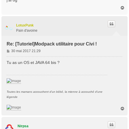
j'ai 8g
s
H
a
a
g
u
e
t
LotuxPunk
Pain d'avoine
Re: [Tutoriel]Modpack utilitaire pour Civi !
M
30 mai 2017 21:29
e
s
Tu as un OS et JAVA 64 bis ?
s
a
g
e
Toutes les mamans accouchent d'un bébé, la mienne à accouché d'une
légende
H
a
u
t
Nirpsa