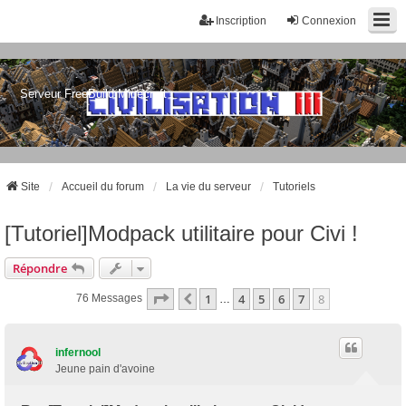
Inscription
Connexion
Serveur FreeBuild Minecraft
Site
Accueil du forum
La vie du serveur
Tutoriels
[Tutoriel]Modpack utilitaire pour Civi !
Répondre
Page
8
Sur
8
1
4
5
6
7
8
Précédent
76 Messages
…
infernool
Jeune pain d'avoine