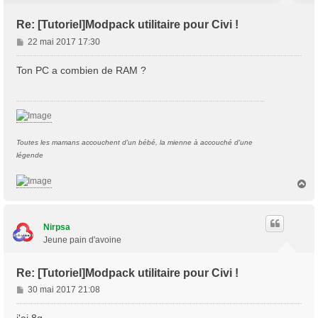
Re: [Tutoriel]Modpack utilitaire pour Civi !
M
22 mai 2017 17:30
e
s
Ton PC a combien de RAM ?
s
a
g
e
Toutes les mamans accouchent d'un bébé, la mienne à accouché d'une
légende
H
a
u
t
Nirpsa
Jeune pain d'avoine
Re: [Tutoriel]Modpack utilitaire pour Civi !
M
30 mai 2017 21:08
e
s