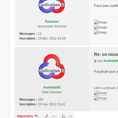
s
Faut pas oubli
s
a
g
Pyromax
e
Jeune pain d'avoine
Messages :
13
Inscription :
10 déc. 2012 19:16
Re: on nous 
M
par
Araknidu
e
s
Faudrait que j
s
a
g
Araknidu92
Life is a dream, D
e
Pain d'avoine
Messages :
106
Inscription :
22 nov. 2012 15:41
Répondre