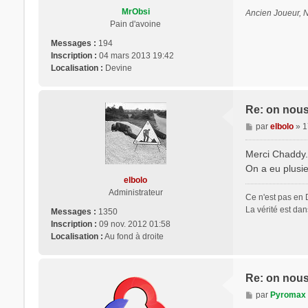
g
MrObsi
Ancien Joueur, 
e
Pain d'avoine
Messages :
194
Inscription :
04 mars 2013 19:42
Localisation :
Devine
Re: on nous 
M
par
elbolo
»
1
e
s
Merci Chaddy.
s
On a eu plusieu
a
elbolo
g
Administrateur
Ce n'est pas en 
e
La vérité est dans
Messages :
1350
Inscription :
09 nov. 2012 01:58
Localisation :
Au fond à droite
Re: on nous 
M
par
Pyromax
e