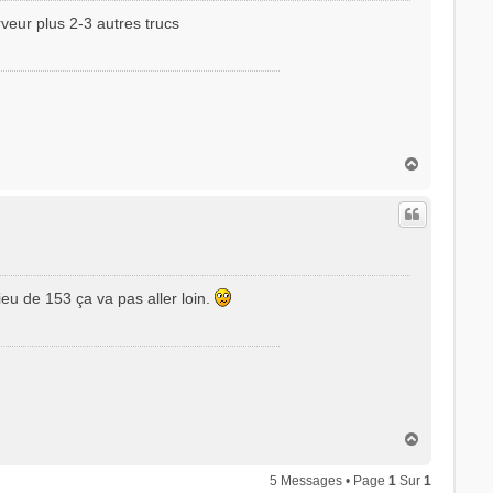
veur plus 2-3 autres trucs
H
a
u
t
ieu de 153 ça va pas aller loin.
H
a
u
5 Messages • Page
1
Sur
1
t