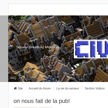
Serveur FreeBuild Minecraft
FAQ
Site
Accueil du forum
La vie du serveur
Section Vidéos
on nous fait de la pub!