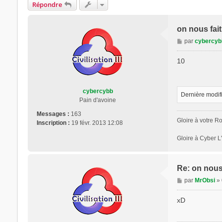
Répondre
on nous fait
M
par
cybercyb
e
s
10
s
a
g
cybercybb
e
Dernière modif
Pain d'avoine
Messages :
163
Gloire à votre Ro
Inscription :
19 févr. 2013 12:08
Gloire à Cyber L
Re: on nous 
M
par
MrObsi
»
e
s
xD
s
a