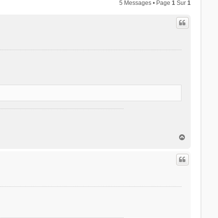
5 Messages • Page
1
Sur
1
H
a
u
t