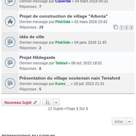
Dernier message par
Cavernix
«
04 mars 2016 00:32
Réponses :
7
Projet de construction de village "Arboria"
Dernier message par
PinkSide
«
02 mars 2016 23:42
Réponses :
29
1
2
3
idée de ville
Dernier message par
PinkSide
«
04 janv. 2016 11:45
Réponses :
2
Projet Hildegarde
Dernier message par
Tabinol
«
06 oct. 2015 18:01
Réponses :
8
Présentation du village souterrain nain Terraford
Dernier message par
Kame__
«
18 juil. 2015 21:31
Réponses :
5
Nouveau Sujet
12 Sujets • Page
1
Sur
1
Aller