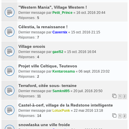
"Western Mania", Village Western !
Dernier message par
Petit_Prince
«
16 oct. 2016 20:44
Réponses :
5
Célestia, la renaissance !
Dernier message par
Cavernix
«
15 oct. 2016 21:15
Réponses :
7
Village orcois
Dernier message par
gael52
«
15 oct. 2016 16:04
Réponses :
4
Projet ville Celtique, Teutevos
Dernier message par
Kentarosama
«
06 sept. 2016 23:02
Réponses :
2
Terraford, citée sous- terraine
Dernier message par
Samknil95
«
20 juil. 2016 20:50
Réponses :
11
1
2
Castel-à-cerf, village de la Redstone intelligente
Dernier message par
LotuxPunk
«
22 mai 2016 13:18
Réponses :
14
1
2
snowlaska une ville froide