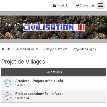
Inscription
Connexion
Serveur FreeBuild Minecraft
Site
Accueil du forum
Villages et Projets
Projet de Villages
Projet de Villages
Sous-forums
Archives - Projets officialisés
Sujets :
5
Projets abandonnés - refusés
Sujets :
34