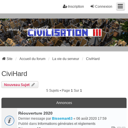
Inscription
Connexion
Serveur FreeBuild Minecraft
Site
Accueil du forum
La vie du serveur
CiviHard
CiviHard
Nouveau Sujet
5 Sujets • Page
1
Sur
1
Annonces
Réouverture 2020
Dernier message par
Bisseman63
«
06 août 2020 17:59
Publié dans
Informations générales et réglements