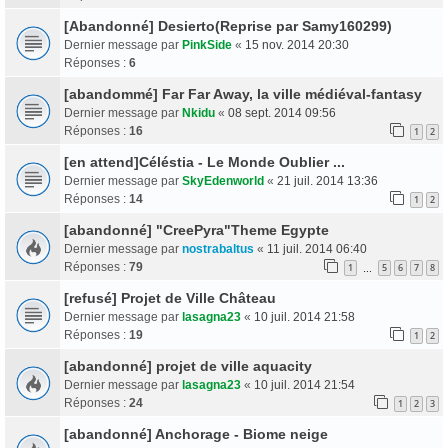
[Abandonné] Desierto(Reprise par Samy160299)
Dernier message par
PinkSide
«
15 nov. 2014 20:30
Réponses :
6
[abandommé] Far Far Away, la ville médiéval-fantasy
Dernier message par
Nkidu
«
08 sept. 2014 09:56
Réponses :
16
1
2
[en attend]Céléstia - Le Monde Oublier ...
Dernier message par
SkyEdenworld
«
21 juil. 2014 13:36
Réponses :
14
1
2
[abandonné] "CreePyra"Theme Egypte
Dernier message par
nostrabaltus
«
11 juil. 2014 06:40
Réponses :
79
1
5
6
7
8
…
[refusé] Projet de Ville Château
Dernier message par
lasagna23
«
10 juil. 2014 21:58
Réponses :
19
1
2
[abandonné] projet de ville aquacity
Dernier message par
lasagna23
«
10 juil. 2014 21:54
Réponses :
24
1
2
3
[abandonné] Anchorage - Biome neige