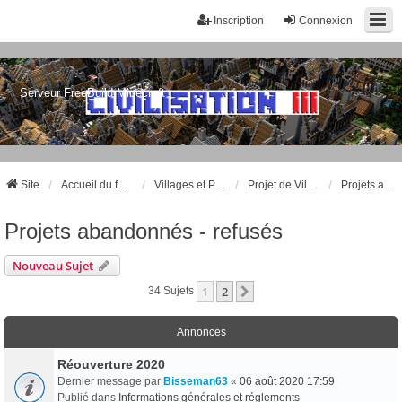
Inscription
Connexion
Serveur FreeBuild Minecraft
Site
Accueil du forum
Villages et Projets
Projet de Villages
Projets abandonnés - refusés
Projets abandonnés - refusés
Nouveau Sujet
1
2
Suivant
34 Sujets
Annonces
Réouverture 2020
Dernier message par
Bisseman63
«
06 août 2020 17:59
Publié dans
Informations générales et réglements