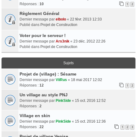
Réponses :
10
1
2
Règlement Général
Dernier message par
elbolo
«
22 févr. 2013 12:33
Publié dans
Projet de Construction
Voter pour le serveur !
Dernier message par
Ars3nik
«
23 déc. 2012 22:26
Publié dans
Projet de Construction
Sujets
Projet de (village) : Sésame
Dernier message par
ViiRus
«
18 mai 2017 12:02
Réponses :
12
1
2
Un village au style PNJ
Dernier message par
PinkSide
«
15 oct. 2016 12:52
Réponses :
2
Village en skin
Dernier message par
PinkSide
«
15 oct. 2016 12:36
Réponses :
22
1
2
3
Projet de village Venise