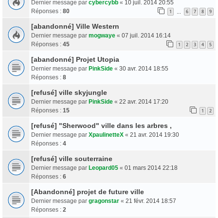
Dernier message par
cybercybb
«
10 juil. 2014 20:55
Réponses :
80
1
6
7
8
9
…
[abandonné] Ville Western
Dernier message par
mogwaye
«
07 juil. 2014 16:14
Réponses :
45
1
2
3
4
5
[abandonné] Projet Utopia
Dernier message par
PinkSide
«
30 avr. 2014 18:55
Réponses :
8
[refusé] ville skyjungle
Dernier message par
PinkSide
«
22 avr. 2014 17:20
Réponses :
15
1
2
[refusé] "Sherwood" ville dans les arbres ,
Dernier message par
XpaulinetteX
«
21 avr. 2014 19:30
Réponses :
4
[refusé] ville souterraine
Dernier message par
Leopard05
«
01 mars 2014 22:18
Réponses :
6
[Abandonné] projet de future ville
Dernier message par
gragonstar
«
21 févr. 2014 18:57
Réponses :
2