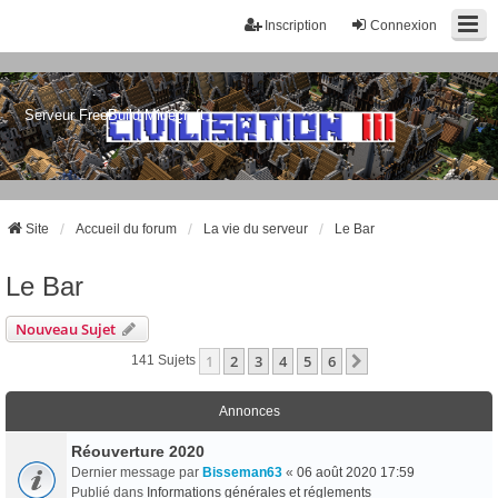
Inscription
Connexion
Serveur FreeBuild Minecraft
Site
Accueil du forum
La vie du serveur
Le Bar
Le Bar
Nouveau Sujet
1
2
3
4
5
6
Suivant
141 Sujets
Annonces
Réouverture 2020
Dernier message par
Bisseman63
«
06 août 2020 17:59
Publié dans
Informations générales et réglements