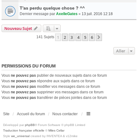
T'as perdu quelque chose ? ^^
Dernier message par
AxelleGates
«
13 juil. 2016 12:18
Nouveau Sujet
1
2
3
4
5
6
Suivant
141 Sujets
Aller
PERMISSIONS DU FORUM
Vous
ne pouvez pas
publier de nouveaux sujets dans ce forum
Vous
ne pouvez pas
répondre aux sujets dans ce forum
Vous
ne pouvez pas
modifier vos messages dans ce forum
Vous
ne pouvez pas
supprimer vos messages dans ce forum
Vous
ne pouvez pas
transférer de pièces jointes dans ce forum
Site
Accueil du forum
Nous contacter
Développé par
phpBB
® Forum Software © phpBB Limited
Traduction française officielle
©
Miles Cellar
Style
we_universal
created by INVENTEA & v12mike