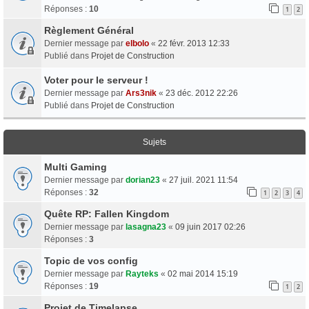
Réponses :
10
1
2
Règlement Général
Dernier message par
elbolo
«
22 févr. 2013 12:33
Publié dans
Projet de Construction
Voter pour le serveur !
Dernier message par
Ars3nik
«
23 déc. 2012 22:26
Publié dans
Projet de Construction
Sujets
Multi Gaming
Dernier message par
dorian23
«
27 juil. 2021 11:54
Réponses :
32
1
2
3
4
Quête RP: Fallen Kingdom
Dernier message par
lasagna23
«
09 juin 2017 02:26
Réponses :
3
Topic de vos config
Dernier message par
Rayteks
«
02 mai 2014 15:19
Réponses :
19
1
2
Projet de Timelapse