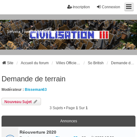
Inscription
Connexion
Serveur FreeBuild Minecraft
Site
Accueil du forum
Villes Officielles
So British
Demande de terrain
Demande de terrain
Modérateur :
Bisseman63
Nouveau Sujet
3 Sujets • Page
1
Sur
1
Annonces
Réouverture 2020