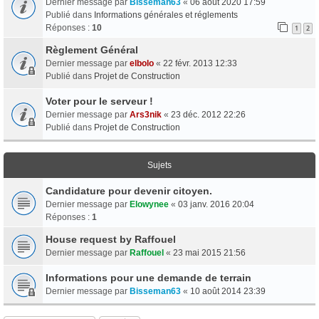
Dernier message par
Bisseman63
«
06 août 2020 17:59
Publié dans
Informations générales et réglements
Réponses :
10
1
2
Règlement Général
Dernier message par
elbolo
«
22 févr. 2013 12:33
Publié dans
Projet de Construction
Voter pour le serveur !
Dernier message par
Ars3nik
«
23 déc. 2012 22:26
Publié dans
Projet de Construction
Sujets
Candidature pour devenir citoyen.
Dernier message par
Elowynee
«
03 janv. 2016 20:04
Réponses :
1
House request by Raffouel
Dernier message par
Raffouel
«
23 mai 2015 21:56
Informations pour une demande de terrain
Dernier message par
Bisseman63
«
10 août 2014 23:39