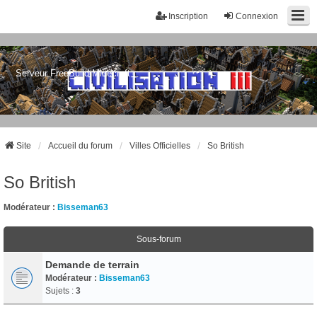
Inscription
Connexion
Serveur FreeBuild Minecraft
Site
Accueil du forum
Villes Officielles
So British
So British
Modérateur :
Bisseman63
Sous-forum
Demande de terrain
Modérateur :
Bisseman63
Sujets :
3