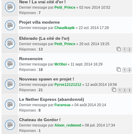
New ! La vrai cité d'or !
Dernier message par
Petit_Prince
«
02 nov. 2014 10:52
Réponses :
7
Projet villa moderne
Dernier message par
Chaudkapik
«
22 oct. 2014 17:28
Eldorado (La cité de l'or)
Dernier message par
Petit_Prince
«
20 oct. 2014 19:25
Réponses :
13
1
2
Roncenoire
Dernier message par
MrObsi
«
11 sept. 2014 16:29
Réponses :
18
1
2
Nouveau spawn en projet !
Dernier message par
Pyros12121212
«
12 août 2014 19:56
Réponses :
21
1
2
3
Le Nether Express (abandonné)
Dernier message par
Furansua
«
04 août 2014 20:14
Réponses :
8
Chateau de Gordor !
Dernier message par
Aloon_redwood
«
08 juil. 2014 17:34
Réponses :
1