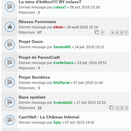
La mine d'érébor!!!! BY colasv7
Dernier message par
colasv7
«
06 oct. 2016 23:28
Réponses :
3
Réseau Ferroviaire
Dernier message par
elbolo
«
28 août 2016 15:14
Réponses :
67
1
4
5
6
7
…
Projet Oasis
Dernier message par
Samknil95
«
24 juil. 2016 19:12
Projet de PaniniCraft
Dernier message par
AxelleGates
«
23 juil. 2016 20:51
Réponses :
3
Projet Soviética
Dernier message par
N4zPprod
«
07 juin 2016 11:40
Réponses :
3
Base spatiale
Dernier message par
Araknidu92
«
17 oct. 2015 22:53
Réponses :
22
1
2
3
Cast'Hell : Le Château Infernal
Dernier message par
Apty
«
07 oct. 2015 19:32