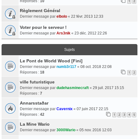
Réponses :
10
1
2
Règlement Général
Dernier message par
elbolo
«
22 févr. 2013 12:33
Voter pour le serveur !
Dernier message par
Ars3nik
«
23 déc. 2012 22:26
Sujets
Le Pont de World Wood [Fini]
Dernier message par
numb3r117
«
08 oct. 2018 22:08
Réponses :
18
1
2
ville futuristique
Dernier message par
dudehasminecraft
«
29 juil. 2017 15:15
Réponses :
7
Annarsstaðar
Dernier message par
Cavernix
«
07 juin 2017 22:15
Réponses :
42
1
2
3
4
5
La Mine Wario
Dernier message par
3000Wario
«
05 nov. 2016 12:03