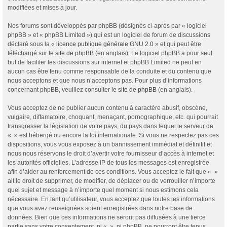
modifiées et mises à jour.
Nos forums sont développés par phpBB (désignés ci-après par « logiciel
phpBB » et « phpBB Limited ») qui est un logiciel de forum de discussions
déclaré sous la «
licence publique générale GNU 2.0
» et qui peut être
téléchargé sur
le site de phpBB
(en anglais). Le logiciel phpBB a pour seul
but de faciliter les discussions sur internet et phpBB Limited ne peut en
aucun cas être tenu comme responsable de la conduite et du contenu que
nous acceptons et que nous n’acceptons pas. Pour plus d’informations
concernant phpBB, veuillez consulter
le site de phpBB
(en anglais).
Vous acceptez de ne publier aucun contenu à caractère abusif, obscène,
vulgaire, diffamatoire, choquant, menaçant, pornographique, etc. qui pourrait
transgresser la législation de votre pays, du pays dans lequel le serveur de
« » est hébergé ou encore la loi internationale. Si vous ne respectez pas ces
dispositions, vous vous exposez à un bannissement immédiat et définitif et
nous nous réservons le droit d’avertir votre fournisseur d’accès à internet et
les autorités officielles. L’adresse IP de tous les messages est enregistrée
afin d’aider au renforcement de ces conditions. Vous acceptez le fait que « »
ait le droit de supprimer, de modifier, de déplacer ou de verrouiller n’importe
quel sujet et message à n’importe quel moment si nous estimons cela
nécessaire. En tant qu’utilisateur, vous acceptez que toutes les informations
que vous avez renseignées soient enregistrées dans notre base de
données. Bien que ces informations ne seront pas diffusées à une tierce
partie sans votre consentement, ni « », ni phpBB, ne pourront être tenus