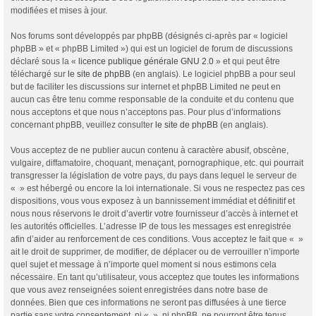
modifiées et mises à jour.
Nos forums sont développés par phpBB (désignés ci-après par « logiciel
phpBB » et « phpBB Limited ») qui est un logiciel de forum de discussions
déclaré sous la «
licence publique générale GNU 2.0
» et qui peut être
téléchargé sur
le site de phpBB
(en anglais). Le logiciel phpBB a pour seul
but de faciliter les discussions sur internet et phpBB Limited ne peut en
aucun cas être tenu comme responsable de la conduite et du contenu que
nous acceptons et que nous n’acceptons pas. Pour plus d’informations
concernant phpBB, veuillez consulter
le site de phpBB
(en anglais).
Vous acceptez de ne publier aucun contenu à caractère abusif, obscène,
vulgaire, diffamatoire, choquant, menaçant, pornographique, etc. qui pourrait
transgresser la législation de votre pays, du pays dans lequel le serveur de
« » est hébergé ou encore la loi internationale. Si vous ne respectez pas ces
dispositions, vous vous exposez à un bannissement immédiat et définitif et
nous nous réservons le droit d’avertir votre fournisseur d’accès à internet et
les autorités officielles. L’adresse IP de tous les messages est enregistrée
afin d’aider au renforcement de ces conditions. Vous acceptez le fait que « »
ait le droit de supprimer, de modifier, de déplacer ou de verrouiller n’importe
quel sujet et message à n’importe quel moment si nous estimons cela
nécessaire. En tant qu’utilisateur, vous acceptez que toutes les informations
que vous avez renseignées soient enregistrées dans notre base de
données. Bien que ces informations ne seront pas diffusées à une tierce
partie sans votre consentement, ni « », ni phpBB, ne pourront être tenus