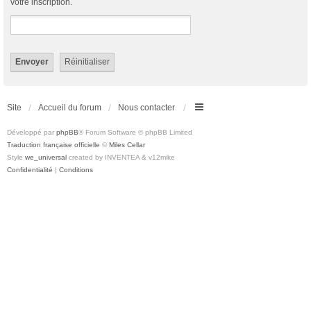
votre inscription.
Site
Accueil du forum
Nous contacter
Développé par
phpBB
® Forum Software © phpBB Limited
Traduction française officielle
©
Miles Cellar
Style
we_universal
created by INVENTEA & v12mike
Confidentialité
|
Conditions