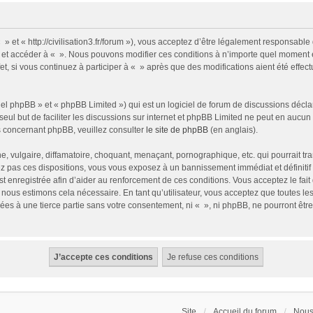
 » et « http://civilisation3.fr/forum »), vous acceptez d’être légalement responsabl
ser et accéder à « ». Nous pouvons modifier ces conditions à n’importe quel moment
t, si vous continuez à participer à « » après que des modifications aient été effe
l phpBB » et « phpBB Limited ») qui est un logiciel de forum de discussions décla
 seul but de faciliter les discussions sur internet et phpBB Limited ne peut en auc
s concernant phpBB, veuillez consulter
le site de phpBB
(en anglais).
 vulgaire, diffamatoire, choquant, menaçant, pornographique, etc. qui pourrait tran
z pas ces dispositions, vous vous exposez à un bannissement immédiat et définitif e
 est enregistrée afin d’aider au renforcement de ces conditions. Vous acceptez le fait
i nous estimons cela nécessaire. En tant qu’utilisateur, vous acceptez que toutes 
ées à une tierce partie sans votre consentement, ni « », ni phpBB, ne pourront êt
Site
Accueil du forum
Nous