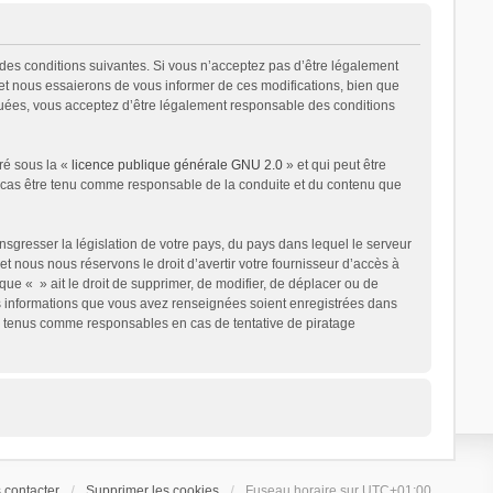
e des conditions suivantes. Si vous n’acceptez pas d’être légalement
 et nous essaierons de vous informer de ces modifications, bien que
ctuées, vous acceptez d’être légalement responsable des conditions
ré sous la «
licence publique générale GNU 2.0
» et qui peut être
un cas être tenu comme responsable de la conduite et du contenu que
sgresser la législation de votre pays, du pays dans lequel le serveur
t nous nous réservons le droit d’avertir votre fournisseur d’accès à
 que « » ait le droit de supprimer, de modifier, de déplacer ou de
les informations que vous avez renseignées soient enregistrées dans
re tenus comme responsables en cas de tentative de piratage
 contacter
Supprimer les cookies
Fuseau horaire sur
UTC+01:00