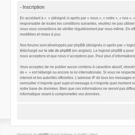
- Inscription
En accédant à « » (désigné ci-après par « nous », « notre », « nos », «
responsable de toutes les conditions suivantes, veuillez ne pas utili
nous vous conseillons de vérifier régulièrement par vous-même. En effe
modifiées et mises à jour.
Nos forums sont développés par phpBB (désignés ci-après par « logicie
téléchargé sur
le site de phpBB
(en anglais). Le logiciel phpBB a pour
nous acceptons et que nous n’acceptons pas. Pour plus d’information
Vous acceptez de ne publier aucun contenu à caractère abusif, obscène,
de « » est hébergé ou encore la loi internationale. Si vous ne respecte
internet et les autorités officielles. L’adresse IP de tous les messages
verrouiller n’importe quel sujet et message à n’importe quel moment s
notre base de données. Bien que ces informations ne seront pas diffus
informatique visant à compromettre vos données.
Développé par
phpBB
® Forum Software © phpBB Limited