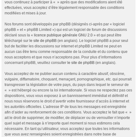
vous continuez à participer à « » après que des modifications aient été
effectuées, vous acceptez d’être légalement responsable des conditions
modifiées et mises à jour.
Nos forums sont développés par phpBB (désignés ci-après par « logiciel
phpBB » et « phpBB Limited ») qui est un logiciel de forum de discussions
déclaré sous la «
licence publique générale GNU 2.0
» et qui peut être
téléchargé sur
le site de phpBB
(en anglais). Le logiciel phpBB a pour seul
but de faciliter les discussions sur internet et phpBB Limited ne peut en
aucun cas être tenu comme responsable de la conduite et du contenu que
nous acceptons et que nous n’acceptons pas. Pour plus d’informations
concernant phpBB, veuillez consulter
le site de phpBB
(en anglais).
Vous acceptez de ne publier aucun contenu à caractère abusif, obscène,
vulgaire, diffamatoire, choquant, menaçant, pornographique, etc. qui pourrait
transgresser la législation de votre pays, du pays dans lequel le serveur de
« » est hébergé ou encore la loi internationale. Si vous ne respectez pas ces
dispositions, vous vous exposez à un bannissement immédiat et définitif et
nous nous réservons le droit d’avertir votre fournisseur d’accès à internet et
les autorités officielles. L’adresse IP de tous les messages est enregistrée
afin d’aider au renforcement de ces conditions. Vous acceptez le fait que « »
ait le droit de supprimer, de modifier, de déplacer ou de verrouiller n’importe
quel sujet et message à n’importe quel moment si nous estimons cela
nécessaire. En tant qu’utilisateur, vous acceptez que toutes les informations
que vous avez renseignées soient enregistrées dans notre base de