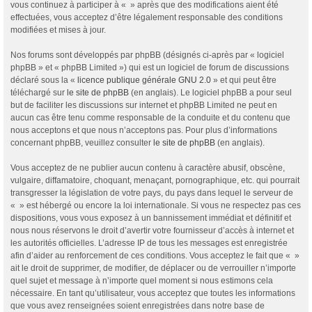
vous continuez à participer à « » après que des modifications aient été
effectuées, vous acceptez d’être légalement responsable des conditions
modifiées et mises à jour.
Nos forums sont développés par phpBB (désignés ci-après par « logiciel
phpBB » et « phpBB Limited ») qui est un logiciel de forum de discussions
déclaré sous la «
licence publique générale GNU 2.0
» et qui peut être
téléchargé sur
le site de phpBB
(en anglais). Le logiciel phpBB a pour seul
but de faciliter les discussions sur internet et phpBB Limited ne peut en
aucun cas être tenu comme responsable de la conduite et du contenu que
nous acceptons et que nous n’acceptons pas. Pour plus d’informations
concernant phpBB, veuillez consulter
le site de phpBB
(en anglais).
Vous acceptez de ne publier aucun contenu à caractère abusif, obscène,
vulgaire, diffamatoire, choquant, menaçant, pornographique, etc. qui pourrait
transgresser la législation de votre pays, du pays dans lequel le serveur de
« » est hébergé ou encore la loi internationale. Si vous ne respectez pas ces
dispositions, vous vous exposez à un bannissement immédiat et définitif et
nous nous réservons le droit d’avertir votre fournisseur d’accès à internet et
les autorités officielles. L’adresse IP de tous les messages est enregistrée
afin d’aider au renforcement de ces conditions. Vous acceptez le fait que « »
ait le droit de supprimer, de modifier, de déplacer ou de verrouiller n’importe
quel sujet et message à n’importe quel moment si nous estimons cela
nécessaire. En tant qu’utilisateur, vous acceptez que toutes les informations
que vous avez renseignées soient enregistrées dans notre base de