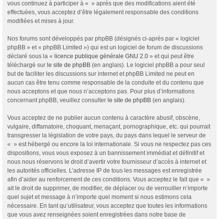
vous continuez à participer à « » après que des modifications aient été
effectuées, vous acceptez d’être légalement responsable des conditions
modifiées et mises à jour.
Nos forums sont développés par phpBB (désignés ci-après par « logiciel
phpBB » et « phpBB Limited ») qui est un logiciel de forum de discussions
déclaré sous la «
licence publique générale GNU 2.0
» et qui peut être
téléchargé sur
le site de phpBB
(en anglais). Le logiciel phpBB a pour seul
but de faciliter les discussions sur internet et phpBB Limited ne peut en
aucun cas être tenu comme responsable de la conduite et du contenu que
nous acceptons et que nous n’acceptons pas. Pour plus d’informations
concernant phpBB, veuillez consulter
le site de phpBB
(en anglais).
Vous acceptez de ne publier aucun contenu à caractère abusif, obscène,
vulgaire, diffamatoire, choquant, menaçant, pornographique, etc. qui pourrait
transgresser la législation de votre pays, du pays dans lequel le serveur de
« » est hébergé ou encore la loi internationale. Si vous ne respectez pas ces
dispositions, vous vous exposez à un bannissement immédiat et définitif et
nous nous réservons le droit d’avertir votre fournisseur d’accès à internet et
les autorités officielles. L’adresse IP de tous les messages est enregistrée
afin d’aider au renforcement de ces conditions. Vous acceptez le fait que « »
ait le droit de supprimer, de modifier, de déplacer ou de verrouiller n’importe
quel sujet et message à n’importe quel moment si nous estimons cela
nécessaire. En tant qu’utilisateur, vous acceptez que toutes les informations
que vous avez renseignées soient enregistrées dans notre base de