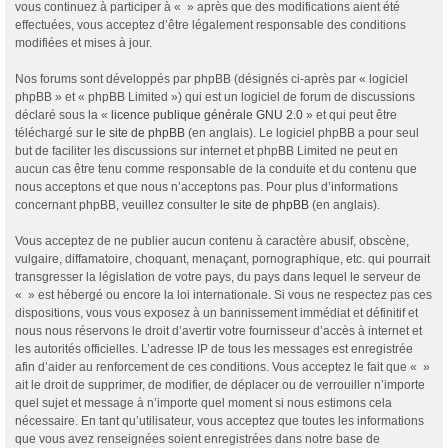
vous continuez à participer à « » après que des modifications aient été
effectuées, vous acceptez d’être légalement responsable des conditions
modifiées et mises à jour.
Nos forums sont développés par phpBB (désignés ci-après par « logiciel
phpBB » et « phpBB Limited ») qui est un logiciel de forum de discussions
déclaré sous la «
licence publique générale GNU 2.0
» et qui peut être
téléchargé sur
le site de phpBB
(en anglais). Le logiciel phpBB a pour seul
but de faciliter les discussions sur internet et phpBB Limited ne peut en
aucun cas être tenu comme responsable de la conduite et du contenu que
nous acceptons et que nous n’acceptons pas. Pour plus d’informations
concernant phpBB, veuillez consulter
le site de phpBB
(en anglais).
Vous acceptez de ne publier aucun contenu à caractère abusif, obscène,
vulgaire, diffamatoire, choquant, menaçant, pornographique, etc. qui pourrait
transgresser la législation de votre pays, du pays dans lequel le serveur de
« » est hébergé ou encore la loi internationale. Si vous ne respectez pas ces
dispositions, vous vous exposez à un bannissement immédiat et définitif et
nous nous réservons le droit d’avertir votre fournisseur d’accès à internet et
les autorités officielles. L’adresse IP de tous les messages est enregistrée
afin d’aider au renforcement de ces conditions. Vous acceptez le fait que « »
ait le droit de supprimer, de modifier, de déplacer ou de verrouiller n’importe
quel sujet et message à n’importe quel moment si nous estimons cela
nécessaire. En tant qu’utilisateur, vous acceptez que toutes les informations
que vous avez renseignées soient enregistrées dans notre base de