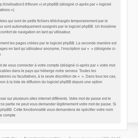
://civilisation3.fr/forum ») et phpBB (désigné ci-après par « logiciel
ations »).
es qui sont de petits fichiers téléchargés temporairement par le
vous sont automatiquement assignés par le logiciel phpBB. Un troisième
onfort de navigation en tant qu’utilisateur.
ement les pages créées par le logiciel phpBB. La seconde manière est
s en tant qu’utilisateur anonyme, l’inscription sur « » (désignée ci-
.
t de vous connecter à votre compte (désigné ci-après par « votre mot
icables dans le pays qui héberge notre serveur. Toutes les
toires ou facultatives, à la seule discrétion de « ». Dans tous les cas,
 à la liste de diffusion du logiciel phpBB depuis une option
e sur plusieurs sites internet différents. Votre mot de passe est le
erce partie ne peut vous demander légitimement votre mot de passe. Si
el phpBB. Cette fonctionnalité vous demandera de spécifier votre nom
re compte.