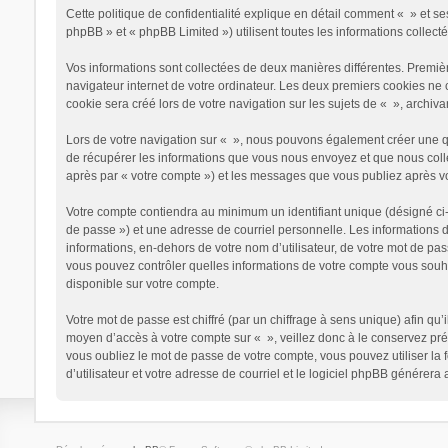
Cette politique de confidentialité explique en détail comment « » et ses 
phpBB » et « phpBB Limited ») utilisent toutes les informations collecté
Vos informations sont collectées de deux manières différentes. Premiè
navigateur internet de votre ordinateur. Les deux premiers cookies ne 
cookie sera créé lors de votre navigation sur les sujets de « », archivan
Lors de votre navigation sur « », nous pouvons également créer une q
de récupérer les informations que vous nous envoyez et que nous collec
après par « votre compte ») et les messages que vous publiez après vot
Votre compte contiendra au minimum un identifiant unique (désigné ci-
de passe ») et une adresse de courriel personnelle. Les informations 
informations, en-dehors de votre nom d’utilisateur, de votre mot de pass
vous pouvez contrôler quelles informations de votre compte vous souha
disponible sur votre compte.
Votre mot de passe est chiffré (par un chiffrage à sens unique) afin qu’
moyen d’accès à votre compte sur « », veillez donc à le conservez pré
vous oubliez le mot de passe de votre compte, vous pouvez utiliser la 
d’utilisateur et votre adresse de courriel et le logiciel phpBB générer