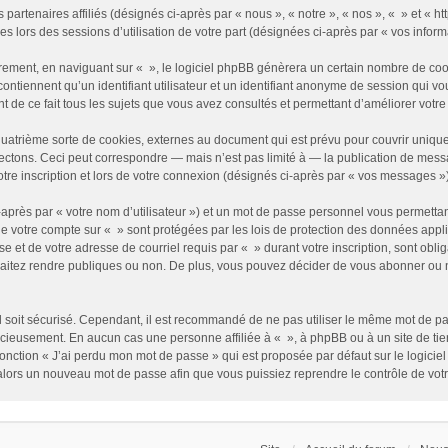
partenaires affiliés (désignés ci-après par « nous », « notre », « nos », « » et « http
es lors des sessions d’utilisation de votre part (désignées ci-après par « vos inform
rement, en naviguant sur « », le logiciel phpBB génèrera un certain nombre de cooki
contiennent qu’un identifiant utilisateur et un identifiant anonyme de session qui 
t de ce fait tous les sujets que vous avez consultés et permettant d’améliorer votre c
uatrième sorte de cookies, externes au document qui est prévu pour couvrir uniqu
tons. Ceci peut correspondre — mais n’est pas limité à — la publication de message
re inscription et lors de votre connexion (désignés ci-après par « vos messages »)
après par « votre nom d’utilisateur ») et un mot de passe personnel vous permettan
de votre compte sur « » sont protégées par les lois de protection des données appl
e et de votre adresse de courriel requis par « » durant votre inscription, sont obliga
itez rendre publiques ou non. De plus, vous pouvez décider de vous abonner ou non
il soit sécurisé. Cependant, il est recommandé de ne pas utiliser le même mot de pass
cieusement. En aucun cas une personne affiliée à « », à phpBB ou à un site de ti
fonction « J’ai perdu mon mot de passe » qui est proposée par défaut sur le logici
a alors un nouveau mot de passe afin que vous puissiez reprendre le contrôle de vot