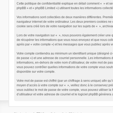
Cette politique de confidentialité explique en détail comment « » et ses 
phpBB » et « phpBB Limited ») utilisent toutes les informations collecté
Vos informations sont collectées de deux manières différentes. Premiè
navigateur internet de votre ordinateur. Les deux premiers cookies ne 
cookie sera créé lors de votre navigation sur les sujets de « », archivan
Lors de votre navigation sur « », nous pouvons également créer une q
de récupérer les informations que vous nous envoyez et que nous collec
après par « votre compte ») et les messages que vous publiez après vot
Votre compte contiendra au minimum un identifiant unique (désigné ci-
de passe ») et une adresse de courriel personnelle. Les informations 
informations, en-dehors de votre nom d’utilisateur, de votre mot de pass
vous pouvez contrôler quelles informations de votre compte vous souha
disponible sur votre compte.
Votre mot de passe est chiffré (par un chiffrage à sens unique) afin qu’
moyen d’accès à votre compte sur « », veillez donc à le conservez pré
vous oubliez le mot de passe de votre compte, vous pouvez utiliser la 
d’utilisateur et votre adresse de courriel et le logiciel phpBB générer