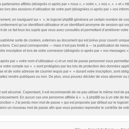
partenaires affiliés (désignés ci-après par « nous », « notre », « nos », « » et « http
es lors des sessions d’utilisation de votre part (désignées ci-après par « vos inform
rement, en naviguant sur « », le logiciel phpBB génèrera un certain nombre de cooki
contiennent qu’un identifiant utilisateur et un identifiant anonyme de session qui 
t de ce fait tous les sujets que vous avez consultés et permettant d’améliorer votre c
uatrième sorte de cookies, externes au document qui est prévu pour couvrir uniqu
tons. Ceci peut correspondre — mais n’est pas limité à — la publication de message
re inscription et lors de votre connexion (désignés ci-après par « vos messages »)
après par « votre nom d’utilisateur ») et un mot de passe personnel vous permettan
de votre compte sur « » sont protégées par les lois de protection des données appl
e et de votre adresse de courriel requis par « » durant votre inscription, sont obliga
itez rendre publiques ou non. De plus, vous pouvez décider de vous abonner ou non
il soit sécurisé. Cependant, il est recommandé de ne pas utiliser le même mot de pass
cieusement. En aucun cas une personne affiliée à « », à phpBB ou à un site de ti
fonction « J’ai perdu mon mot de passe » qui est proposée par défaut sur le logici
a alors un nouveau mot de passe afin que vous puissiez reprendre le contrôle de vot