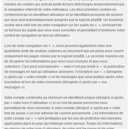
nombre de cookies qui sont de petits fichiers téléchargés temporairement par
le navigateur internet de votre ordinateur. Les deux premiers cookies ne
contiennent qu’un identifiant utilisateur et un identifiant anonyme de session
qui vous sont automatiquement assignés par le logiciel phpBB. Un troisième
cookie sera créé lors de votre navigation sur les sujets de « », archivant de
ce fait tous les sujets que vous avez consultés et permettant d’améliorer votre
confort de navigation en tant qu’utilisateur.
Lors de votre navigation sur « », nous pouvons également créer une
quatrième sorte de cookies, externes au document qui est prévu pour couvrir
uniquement les pages créées par le logiciel phpBB. La seconde manière est
de récupérer les informations que vous nous envoyez et que nous
collectons. Ceci peut correspondre — mais n’est pas limité à — la publication
de messages en tant qu’utilisateur anonyme, l’inscription sur « » (désignée
ci-après par « votre compte ») et les messages que vous publiez après votre
inscription et lors de votre connexion (désignés ci-après par « vos
messages »).
Votre compte contiendra au minimum un identifiant unique (désigné ci-après
par « votre nom d’utilisateur ») et un mot de passe personnel vous
permettant de vous connecter à votre compte (désigné ci-après par « votre
mot de passe ») et une adresse de courriel personnelle. Les informations de
votre compte sur « » sont protégées par les lois de protection des données
applicables dans le pays qui héberge notre serveur. Toutes les informations,
en-dehors de votre nom d’utilisateur, de votre mot de passe et de votre