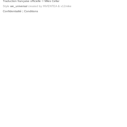
Traduction française officielle
©
Miles Cellar
Style
we_universal
created by INVENTEA & v12mike
Confidentialité
|
Conditions