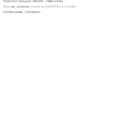
Traduction française officielle
©
Miles Cellar
Style
we_universal
created by INVENTEA & v12mike
Confidentialité
|
Conditions