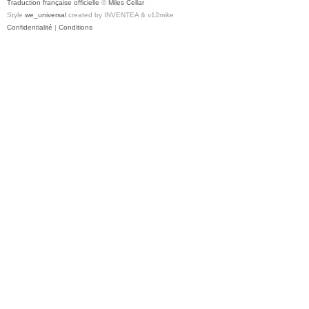
Traduction française officielle
©
Miles Cellar
Style
we_universal
created by INVENTEA & v12mike
Confidentialité
|
Conditions