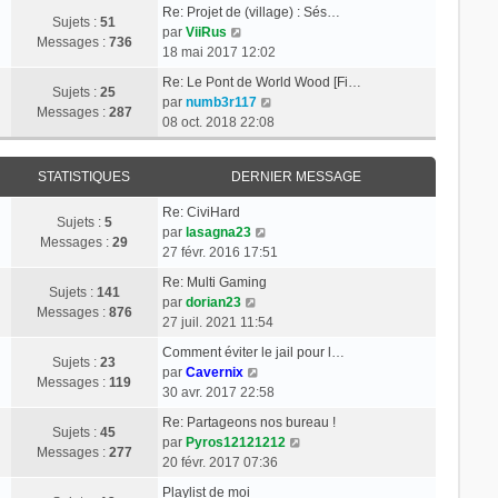
e
t
s
d
Re: Projet de (village) : Sés…
Sujets :
51
r
e
a
e
C
par
ViiRus
Messages :
736
m
r
g
r
o
18 mai 2017 12:02
e
l
e
n
n
Re: Le Pont de World Wood [Fi…
s
e
i
s
Sujets :
25
C
par
numb3r117
s
d
e
u
Messages :
287
o
08 oct. 2018 22:08
a
e
r
l
n
g
r
m
t
s
e
n
e
e
STATISTIQUES
DERNIER MESSAGE
u
i
s
r
l
e
s
l
Re: CiviHard
t
Sujets :
5
r
a
e
C
par
lasagna23
e
Messages :
29
m
g
d
o
27 févr. 2016 17:51
r
e
e
e
n
l
Re: Multi Gaming
s
r
s
Sujets :
141
C
e
par
dorian23
s
n
u
Messages :
876
o
d
27 juil. 2021 11:54
a
i
l
n
e
g
e
t
Comment éviter le jail pour l…
s
r
Sujets :
23
e
r
C
e
par
Cavernix
u
n
Messages :
119
m
o
r
30 avr. 2017 22:58
l
i
e
n
l
t
e
Re: Partageons nos bureau !
s
s
e
Sujets :
45
e
r
C
par
Pyros12121212
s
u
d
Messages :
277
r
m
o
20 févr. 2017 07:36
a
l
e
l
e
n
g
t
r
Playlist de moi