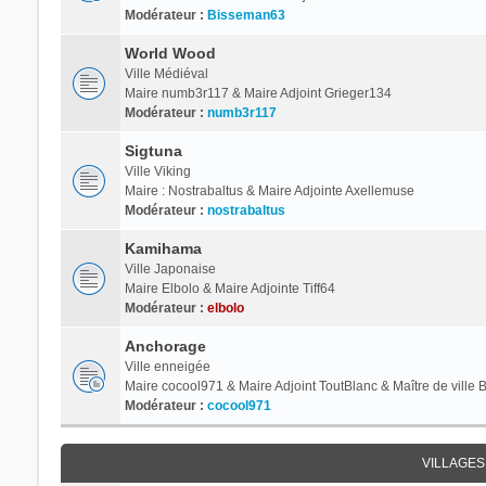
Modérateur :
Bisseman63
World Wood
Ville Médiéval
Maire numb3r117 & Maire Adjoint Grieger134
Modérateur :
numb3r117
Sigtuna
Ville Viking
Maire : Nostrabaltus & Maire Adjointe Axellemuse
Modérateur :
nostrabaltus
Kamihama
Ville Japonaise
Maire Elbolo & Maire Adjointe Tiff64
Modérateur :
elbolo
Anchorage
Ville enneigée
Maire cocool971 & Maire Adjoint ToutBlanc & Maître de ville
Modérateur :
cocool971
VILLAGES