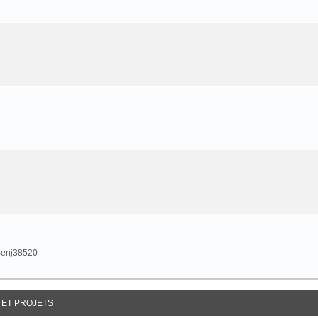
 Benj38520
 ET PROJETS