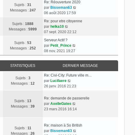
Re: Réouverture 2020
Sujets :
31
C
par
Bisseman63
Messages :
247
o
06 août 2020 17:59
n
Re: pour etre citoyenne
s
Sujets :
1888
C
par
helka10
u
Messages :
5999
o
07 sept. 2020 22:12
l
n
t
Serveur Actif ?
s
Sujets :
53
C
e
par
Petit_Prince
u
Messages :
252
o
r
08 nov. 2021 19:27
l
n
l
t
s
e
e
STATISTIQUES
DERNIER MESSAGE
u
d
r
l
e
l
Re: Civi-City: Future ville m…
t
r
Sujets :
3
e
C
par
Lucifaere
e
n
Messages :
12
d
o
26 janv. 2016 21:23
r
i
e
n
l
e
r
s
Re: demande de passerelle
e
r
Sujets :
13
n
u
C
par
AxelleGates
d
m
Messages :
39
i
l
o
23 mars 2016 16:14
e
e
e
t
n
r
s
r
e
s
n
s
m
r
u
Re: maison à So British
i
a
Sujets :
11
e
l
l
C
par
Bisseman63
e
g
Messages :
26
s
e