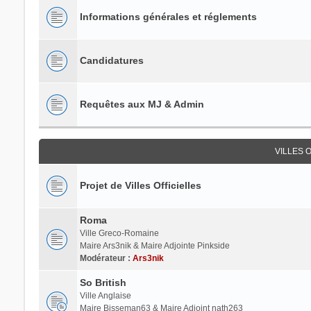
Informations générales et réglements
Candidatures
Requêtes aux MJ & Admin
VILLES 
Projet de Villes Officielles
Roma
Ville Greco-Romaine
Maire Ars3nik & Maire Adjointe Pinkside
Modérateur :
Ars3nik
So British
Ville Anglaise
Maire Bisseman63 & Maire Adjoint nath263