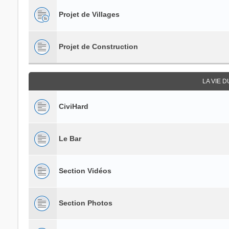
Projet de Villages
Projet de Construction
LA VIE 
CiviHard
Le Bar
Section Vidéos
Section Photos