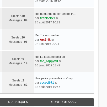
t
o
25 mars 2016 19:12
r
e
s
d
e
n
m
a
e
r
s
e
g
r
l
u
Re: demande de terrain de fir…
s
Sujets :
30
e
n
C
e
l
par
fireblock29
s
Messages :
89
i
o
d
t
25 août 2017 10:22
a
e
n
e
e
g
r
s
r
r
e
m
u
n
l
Re: Travaux nether
Sujets :
26
e
C
l
i
e
par
Ars3nik
Messages :
96
s
o
t
e
d
02 juin 2016 20:24
s
n
e
r
e
a
s
r
m
r
g
u
l
e
n
Re: La lasagne pétition
Sujets :
9
e
l
e
s
i
C
par
the_happyxD
Messages :
19
t
d
s
e
o
16 janv. 2017 18:47
e
e
a
r
n
r
r
g
m
s
l
n
e
e
u
Une petite présentation s'imp…
Sujets :
2
e
C
i
s
l
par
cocool971
Messages :
62
d
o
e
s
t
18 août 2016 19:47
e
n
r
a
e
r
s
m
g
r
n
u
e
e
l
STATISTIQUES
DERNIER MESSAGE
i
l
s
e