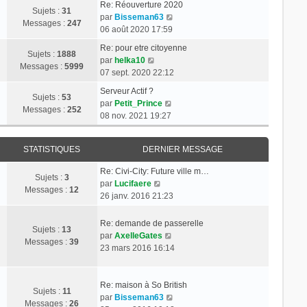
Re: Réouverture 2020
Sujets :
31
C
par
Bisseman63
Messages :
247
o
06 août 2020 17:59
n
Re: pour etre citoyenne
s
Sujets :
1888
C
par
helka10
u
Messages :
5999
o
07 sept. 2020 22:12
l
n
t
Serveur Actif ?
s
Sujets :
53
C
e
par
Petit_Prince
u
Messages :
252
o
r
08 nov. 2021 19:27
l
n
l
t
s
e
e
STATISTIQUES
DERNIER MESSAGE
u
d
r
l
e
l
Re: Civi-City: Future ville m…
t
r
Sujets :
3
e
C
par
Lucifaere
e
n
Messages :
12
d
o
26 janv. 2016 21:23
r
i
e
n
l
e
r
s
Re: demande de passerelle
e
r
Sujets :
13
n
u
C
par
AxelleGates
d
m
Messages :
39
i
l
o
23 mars 2016 16:14
e
e
e
t
n
r
s
r
e
s
n
s
m
r
u
Re: maison à So British
i
a
Sujets :
11
e
l
l
C
par
Bisseman63
e
g
Messages :
26
s
e