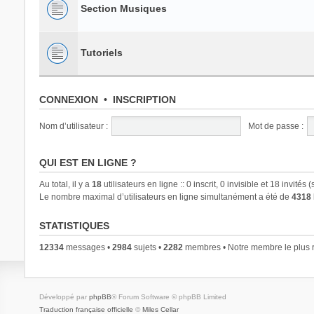
Section Musiques
Tutoriels
CONNEXION
•
INSCRIPTION
Nom d’utilisateur :
Mot de passe :
QUI EST EN LIGNE ?
Au total, il y a
18
utilisateurs en ligne :: 0 inscrit, 0 invisible et 18 invité
Le nombre maximal d’utilisateurs en ligne simultanément a été de
4318
STATISTIQUES
12334
messages •
2984
sujets •
2282
membres • Notre membre le plus r
Développé par
phpBB
® Forum Software © phpBB Limited
Traduction française officielle
©
Miles Cellar