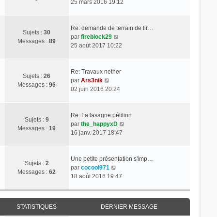
t
o
25 mars 2016 19:12
r
e
s
d
e
n
m
a
e
r
s
e
g
r
l
u
Re: demande de terrain de fir…
s
Sujets :
30
e
n
C
e
l
par
fireblock29
s
Messages :
89
i
o
d
t
25 août 2017 10:22
a
e
n
e
e
g
r
s
r
r
e
m
u
n
l
Re: Travaux nether
Sujets :
26
e
C
l
i
e
par
Ars3nik
Messages :
96
s
o
t
e
d
02 juin 2016 20:24
s
n
e
r
e
a
s
r
m
r
g
u
l
e
n
Re: La lasagne pétition
Sujets :
9
e
l
e
s
i
C
par
the_happyxD
Messages :
19
t
d
s
e
o
16 janv. 2017 18:47
e
e
a
r
n
r
r
g
m
s
l
n
e
e
u
Une petite présentation s'imp…
Sujets :
2
e
C
i
s
l
par
cocool971
Messages :
62
d
o
e
s
t
18 août 2016 19:47
e
n
r
a
e
r
s
m
g
r
n
u
e
e
l
STATISTIQUES
DERNIER MESSAGE
i
l
s
e