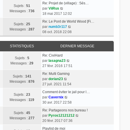
e
t
s
d
Re: Projet de (village) : Sés…
Sujets :
51
r
e
a
e
C
par
ViiRus
Messages :
736
m
r
g
r
o
18 mai 2017 12:02
e
l
e
n
n
Re: Le Pont de World Wood [Fi…
s
e
i
s
Sujets :
25
C
par
numb3r117
s
d
e
u
Messages :
287
o
08 oct. 2018 22:08
a
e
r
l
n
g
r
m
t
s
e
n
e
e
STATISTIQUES
DERNIER MESSAGE
u
i
s
r
l
e
s
l
Re: CiviHard
t
Sujets :
5
r
a
e
C
par
lasagna23
e
Messages :
29
m
g
d
o
27 févr. 2016 17:51
r
e
e
e
n
l
Re: Multi Gaming
s
r
s
Sujets :
141
C
e
par
dorian23
s
n
u
Messages :
876
o
d
27 juil. 2021 11:54
a
i
l
n
e
g
e
t
Comment éviter le jail pour l…
s
r
Sujets :
23
e
r
C
e
par
Cavernix
u
n
Messages :
119
m
o
r
30 avr. 2017 22:58
l
i
e
n
l
t
e
Re: Partageons nos bureau !
s
s
e
Sujets :
45
e
r
C
par
Pyros12121212
s
u
d
Messages :
277
r
m
o
20 févr. 2017 07:36
a
l
e
l
e
n
g
t
r
Playlist de moi