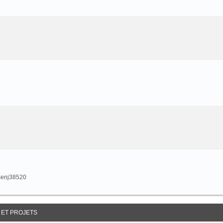
 Benj38520
 ET PROJETS