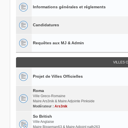
Informations générales et réglements
Candidatures
Requêtes aux MJ & Admin
VILLES 
Projet de Villes Officielles
Roma
Ville Greco-Romaine
Maire Ars3nik & Maire Adjointe Pinkside
Modérateur :
Ars3nik
So British
Ville Anglaise
Maire Bisseman63 & Maire Adjoint nath263