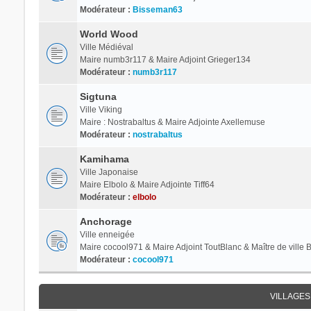
Modérateur :
Bisseman63
World Wood
Ville Médiéval
Maire numb3r117 & Maire Adjoint Grieger134
Modérateur :
numb3r117
Sigtuna
Ville Viking
Maire : Nostrabaltus & Maire Adjointe Axellemuse
Modérateur :
nostrabaltus
Kamihama
Ville Japonaise
Maire Elbolo & Maire Adjointe Tiff64
Modérateur :
elbolo
Anchorage
Ville enneigée
Maire cocool971 & Maire Adjoint ToutBlanc & Maître de ville
Modérateur :
cocool971
VILLAGES