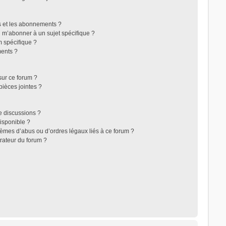
ris et les abonnements ?
 m’abonner à un sujet spécifique ?
 spécifique ?
ents ?
sur ce forum ?
ièces jointes ?
e discussions ?
disponible ?
lèmes d’abus ou d’ordres légaux liés à ce forum ?
rateur du forum ?