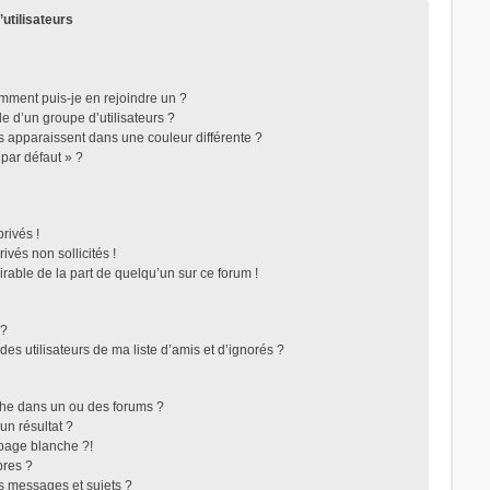
’utilisateurs
omment puis-je en rejoindre un ?
 d’un groupe d’utilisateurs ?
rs apparaissent dans une couleur différente ?
 par défaut » ?
rivés !
vés non sollicités !
irable de la part de quelqu’un sur ce forum !
 ?
s utilisateurs de ma liste d’amis et d’ignorés ?
che dans un ou des forums ?
n résultat ?
page blanche ?!
res ?
s messages et sujets ?