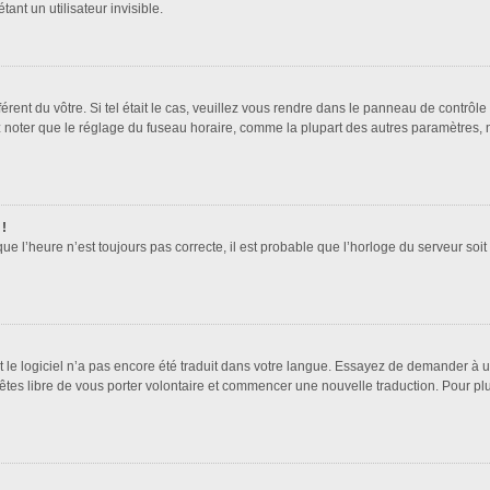
t un utilisateur invisible.
férent du vôtre. Si tel était le cas, veuillez vous rendre dans le panneau de contrôle 
oter que le réglage du fuseau horaire, comme la plupart des autres paramètres, n’est
 !
que l’heure n’est toujours pas correcte, il est probable que l’horloge du serveur soi
it le logiciel n’a pas encore été traduit dans votre langue. Essayez de demander à un 
 êtes libre de vous porter volontaire et commencer une nouvelle traduction. Pour pl