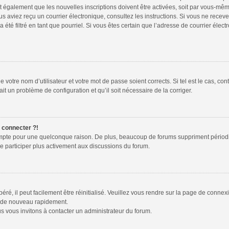
t également que les nouvelles inscriptions doivent être activées, soit par vous-mêm
 vous aviez reçu un courrier électronique, consultez les instructions. Si vous ne re
 été filtré en tant que pourriel. Si vous êtes certain que l’adresse de courrier élec
 votre nom d’utilisateur et votre mot de passe soient corrects. Si tel est le cas, co
ait un problème de configuration et qu’il soit nécessaire de la corriger.
e connecter ?!
ompte pour une quelconque raison. De plus, beaucoup de forums suppriment périodiquem
de participer plus activement aux discussions du forum.
é, il peut facilement être réinitialisé. Veuillez vous rendre sur la page de connex
r de nouveau rapidement.
s vous invitons à contacter un administrateur du forum.