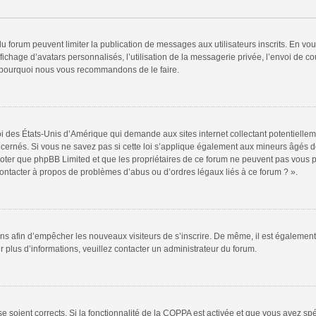
 du forum peuvent limiter la publication de messages aux utilisateurs inscrits. En v
fichage d’avatars personnalisés, l’utilisation de la messagerie privée, l’envoi de co
est pourquoi nous vous recommandons de le faire.
oi des États-Unis d’Amérique qui demande aux sites internet collectant potentiell
ernés. Si vous ne savez pas si cette loi s’applique également aux mineurs âgés de
 noter que phpBB Limited et que les propriétaires de ce forum ne peuvent pas vous 
 contacter à propos de problèmes d’abus ou d’ordres légaux liés à ce forum ? ».
tions afin d’empêcher les nouveaux visiteurs de s’inscrire. De même, il est égalemen
our plus d’informations, veuillez contacter un administrateur du forum.
sse soient corrects. Si la fonctionnalité de la COPPA est activée et que vous avez sp