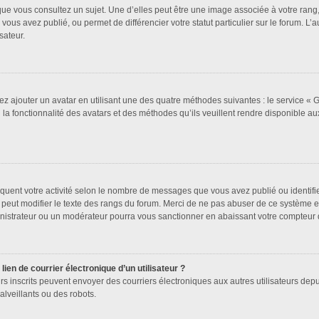
que vous consultez un sujet. Une d’elles peut être une image associée à votre rang
vous avez publié, ou permet de différencier votre statut particulier sur le forum. 
sateur.
ez ajouter un avatar en utilisant une des quatre méthodes suivantes : le service « Gr
a fonctionnalité des avatars et des méthodes qu’ils veuillent rendre disponible aux
quent votre activité selon le nombre de messages que vous avez publié ou identifien
 peut modifier le texte des rangs du forum. Merci de ne pas abuser de ce système 
inistrateur ou un modérateur pourra vous sanctionner en abaissant votre compteu
ien de courrier électronique d’un utilisateur ?
ateurs inscrits peuvent envoyer des courriers électroniques aux autres utilisateurs d
lveillants ou des robots.